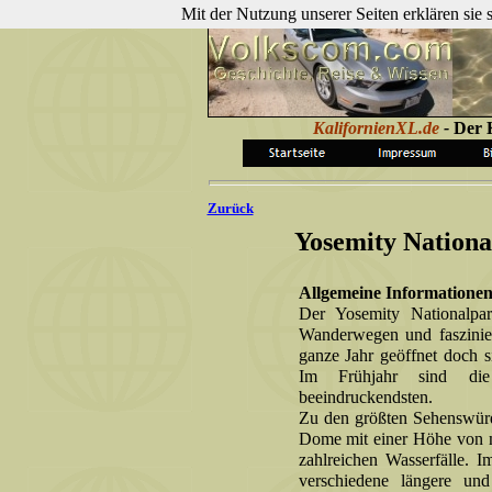
Mit der Nutzung unserer Seiten erklären sie
KalifornienXL.de
-
Der K
Zurück
Yosemity Nationa
Allgemeine Informationen
Der Yosemity Nationalpar
Wanderwegen und faszinier
ganze Jahr geöffnet doch 
Im Frühjahr sind die
beeindruckendsten.
Zu den größten Sehenswürd
Dome mit einer Höhe von m
zahlreichen Wasserfälle. 
verschiedene längere u