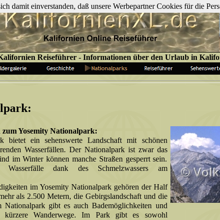
 sich damit einverstanden, daß unsere Werbepartner Cookies für die P
alifornien Reiseführer - Informationen über den Urlaub in Kalif
lpark:
 zum Yosemity Nationalpark:
k bietet ein sehenswerte Landschaft mit schönen
enden Wasserfällen. Der Nationalpark ist zwar das
sind im Winter können manche Straßen gesperrt sein.
 Wasserfälle dank des Schmelzwassers am
igkeiten im Yosemity Nationalpark gehören der Half
ehr als 2.500 Metern, die Gebirgslandschaft und die
Im Nationalpark gibt es auch Bademöglichkeiten und
nd kürzere Wanderwege. Im Park gibt es sowohl