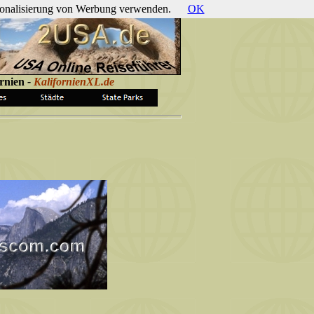
ersonalisierung von Werbung verwenden.
OK
ornien
-
KalifornienXL.de